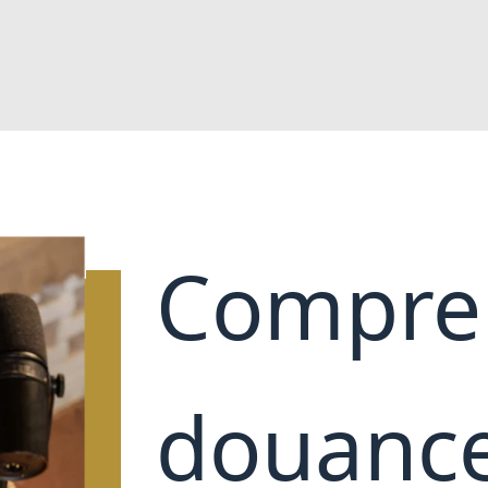
Compren
douance