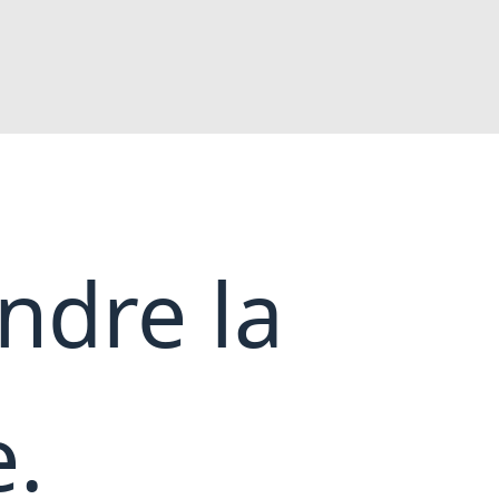
dre la
.