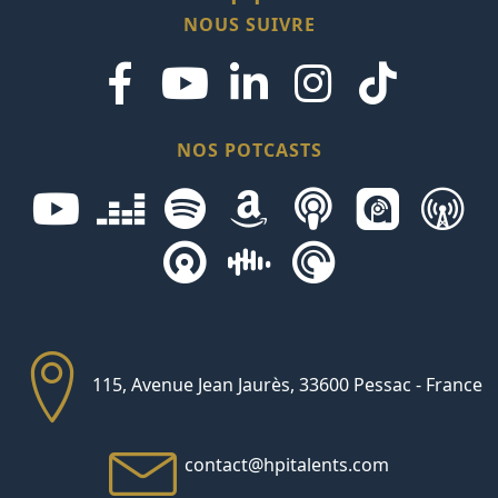
NOUS SUIVRE
suivez-
suivez-
suivez-
suivez-
nous
nous
nous
nous
NOS POTCASTS
sur
sur
sur
sur
deezer
spotify
amazon
podcast
podcast
ove
Facebook
LinkedIn
Instagram
TikTok
castro
castbox
pocketcasts
115, Avenue Jean Jaurès, 33600 Pessac - France
contact@hpitalents.com